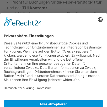
Nicht
für Buchungen für die Reiseveranstalter
l`tur
und des
TUI Konzerns
Nicht für Angebotsbuchungen (Das Team von Gay
Maspalomas erstellt ein Angebot welches vom Kunde
gebucht wird)
Welcome Back Home Cash entfällt bei
Stornierungen und Buchungsänderungen
Überweisung erfolgt auf Dein Bankkonto
nach
Deinem Urlaub
Die Anforderung des Welcome Back Home Cash
inkl. Deinem Namen muss
unaufgefordert
und bis
spät. 7 Tage nach Rückreise bei uns eingehen
(Sonst verfällt Dein Anspruch auf das Welcome Back
Home Cash)