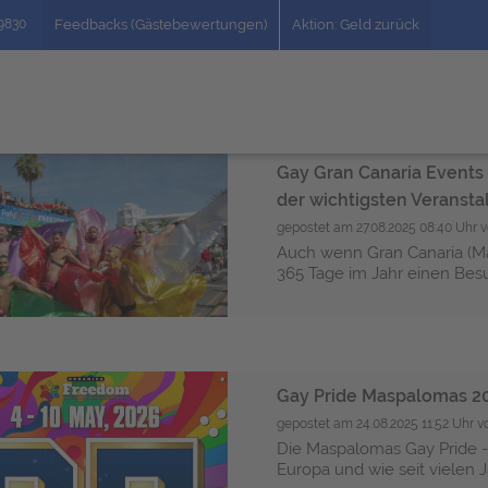
49830
Feedbacks (Gästebewertungen)
Aktion: Geld zurück
Gay Gran Canaria Events 
der wichtigsten Veranst
gepostet am
27.08.2025 08:40 Uhr
v
Auch wenn Gran Canaria (Ma
365 Tage im Jahr einen Besuc
Gay Pride Maspalomas 20
gepostet am
24.08.2025 11:52 Uhr
v
Die Maspalomas Gay Pride - 
Europa und wie seit vielen J