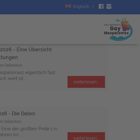
Englisch
|
2026 - Eine Übersicht
altungen
on Sebastian
spalomas) eigentlich fast
h wert ist,...
weiterlesen...
26 - Die Daten
on Sebastian
Eine der größten Pride's in
ahren im...
weiterlesen...