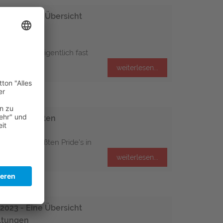
2024 - Eine Übersicht
altungen
on Sebastian
spalomas) eigentlich fast
h wert ist,...
weiterlesen...
24 - Die Daten
on Sebastian
Eine der größten Pride's in
ahren im...
weiterlesen...
2023 - Eine Übersicht
altungen