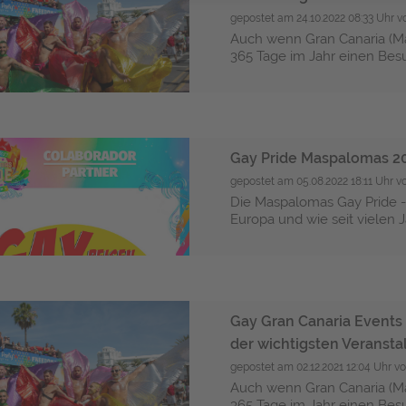
gepostet am
24.10.2022 08:33 Uhr
v
Auch wenn Gran Canaria (Ma
365 Tage im Jahr einen Besuc
Gay Pride Maspalomas 20
gepostet am
05.08.2022 18:11 Uhr
v
Die Maspalomas Gay Pride - 
Europa und wie seit vielen J
Gay Gran Canaria Events 
der wichtigsten Veranst
gepostet am
02.12.2021 12:04 Uhr
vo
Auch wenn Gran Canaria (Ma
365 Tage im Jahr einen Besuc