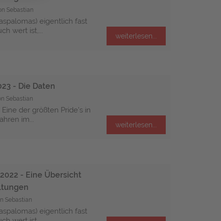
on Sebastian
spalomas) eigentlich fast
h wert ist,...
weiterlesen...
23 - Die Daten
on Sebastian
Eine der größten Pride's in
ahren im...
weiterlesen...
2022 - Eine Übersicht
altungen
n Sebastian
spalomas) eigentlich fast
h wert ist,...