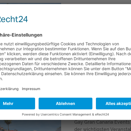
Gay Gran Canaria Events 
der wichtigsten Veranst
gepostet am
16.08.2023 06:05 Uhr
v
Auch wenn Gran Canaria (Ma
365 Tage im Jahr einen Besuc
Gay Pride Maspalomas 20
gepostet am
25.05.2023 05:43 Uhr
v
Die Maspalomas Gay Pride - 
Europa und wie seit vielen J
Gay Gran Canaria Events 
der wichtigsten Veranst