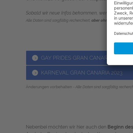
Sobald wir neue Infos bekommen, werden wir dies 
Alle Daten sind sorgfältig recherchiert,
aber ohne Gewähr
...
GAY PRIDES GRAN CANARIA 2023
KARNEVAL GRAN CANARIA 2023
Änderungen vorbehalten -
Alle Daten sind sorgfältig recherch
Nebenbei möchten wir hier auch den
Beginn des