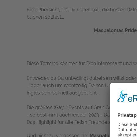
Eine Übersicht, die Dir helfen soll, die besten 
buchen solltest...
Maspalomas Pride 
Diese Termine könnten für Dich interessant und wi
Entweder, da Du unbedingt dabei sein willst oder 
... oder auch um rechtzeitig Deinen Urlaub zu pl
Ingles sehr schnell ausgebucht...
Die größten (Gay-) Events auf Gran Canaria sind n
- so bestimmt auch wieder 2023 - Dann natürlic
Das Highlight für alle Fetish Freunde seit vielen 
Und nicht zu vergessen der
Maspalomas Bear Ca