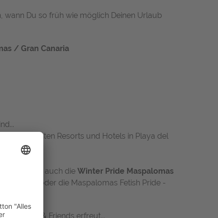
sen, wann Du so früh wie möglich Deinen Urlaub
mas / Gran Canaria
d...
n und bekannten Resorts und Hotels in Playa del
nd seit 2014 auch die
Winter Pride Maspalomas
im August oder die Maspalomas Fetish Pride -
 bei Bears & Friends erfreut...