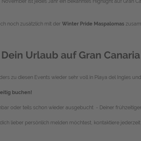
 November ist jedes Jahr ein bekanntes Highlight auf Gran 
auch noch zusätzlich mit der
Winter Pride Maspalomas
zusamm
Dein Urlaub auf Gran Canaria
ers zu diesen Events wieder sehr voll in Playa del Ingles 
eitig buchen!
hbar oder teils schon wieder ausgebucht - Deiner frühzeitige
Du dich lieber persönlich melden möchtest, kontaktiere jeder