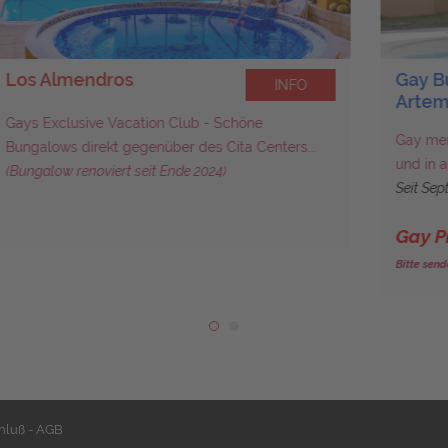
Gay Bungalows
INFO
Artemisa
Gay men only Resort mitten in Playa del Ingles
und in absoluter Nähe zum Yumbo Center...
Seit September 2019 - Renovierte Bungalows...
Gay Pride Maspalomas - Mai 2027
Bitte sende uns eine Anfrage oder kontaktiere uns persönlich.
hluß - AGB