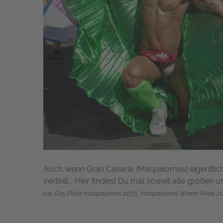
Auch wenn Gran Canaria (Maspalomas) eigentlich 
verteilt... Hier findest Du mal soweit alle großen 
u.a. Gay Pride Maspalomas 2023, Maspalomas Winter Pride 202