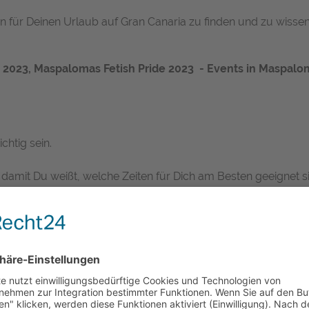
Daten für Deinen Urlaub auf Gran Canaria zu finden und zu wis
2023, Maspalomas Fetish Pride 2023 - Events in Maspalo
chtig sein.
damit Du weißt, welche Zeiten für Dich am Besten geeignet sin
anen, denn besonders zu den großen Events sind die beliebte
atürlich in jedem Jahr die
Maspalomas Pride, der Karneval
u
h auch das Freedom Festival, die Maspalomas Summer Fiesta 
Jahren im Oktober!
rnival
, der sich seit einigen Jahren immer größerer Beliebtheit