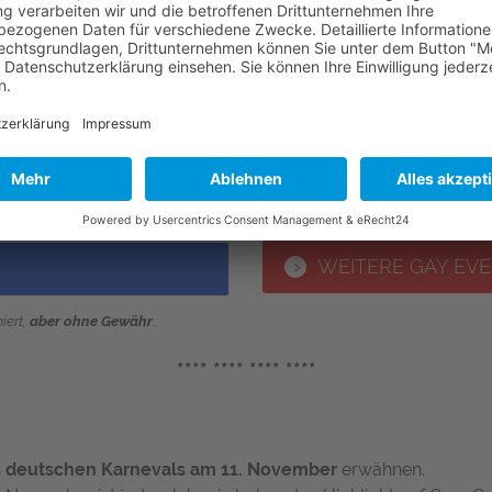
hier natürlich immer updaten -
Gay Events Gran Canaria 202
GAY SOMMER EVE
WEITERE GAY EVE
iert,
aber ohne Gewähr
...
**** **** **** ****
 deutschen Karnevals am 11. November
erwähnen.