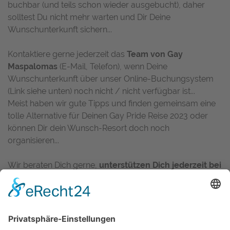
buchbar (und teils schon wieder ausgebucht), daher
solltest Du nicht mehr warten und Dir Deine
Wunschunterkunft sichern...
Kontaktiere gerne jederzeit das
Team von Gay
Maspalomas
(E-Mail, Telefon), wenn Deine
Wunschunterkunft über unser Online-Buchungsystem
(Link siehe unten) noch nicht / nicht verfügbar ist...
Meist haben wir gute Tipps und finden gemeinsam eine
tolle Alternative für Deinen Gay Pride Reise 2023 oder
können Dir dein Wunsch-Resort doch noch
organisieren...
Wir beraten Dich gerne,
unterstützen Dich jederzeit bei
Deiner Buchung
und kümmern uns um Alles (rund um
Deine Urlaubsbuchung), damit Du auch 2023 eine
perfekte Gay Pride auf Gran Canaria
haben wirst...
Egal ob Pauschalreise, nur Hotel, Gay Resort oder