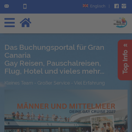
Englisch
|
Das Buchungsportal für Gran
Top Info
Canaria
Gay Reisen, Pauschalreisen,
Flug, Hotel und vieles mehr...
Kleines Team - Großer Service - Viel Erfahrung