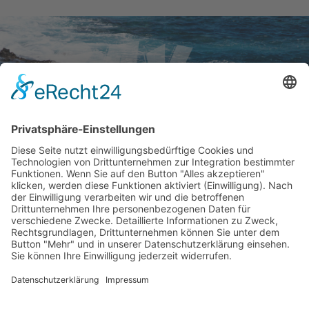
Brauchst Du Hilfe?
Unser Team ist in der Zeit von 9- 20 Uhr (Mo - So) für Dich
zu sprechen und ausserhalb der Zeiten per Mail erreichbar
booking@gay-maspalomas.com
+49 1525 - 3949830