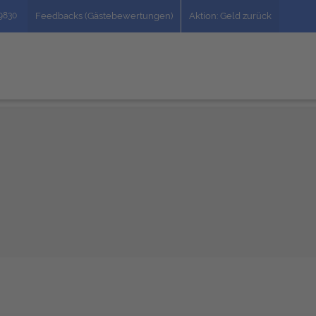
49830
Feedbacks (Gästebewertungen)
Aktion: Geld zurück