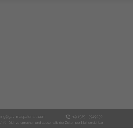
king@gay-maspalomas.com
+49 1525 - 3949830
o) für Dich zu sprechen und ausserhalb der Zeiten per Mail erreichbar