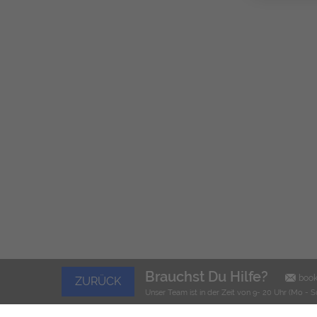
Brauchst Du Hilfe?
boo
ZURÜCK
Unser Team ist in der Zeit von 9- 20 Uhr (Mo - S