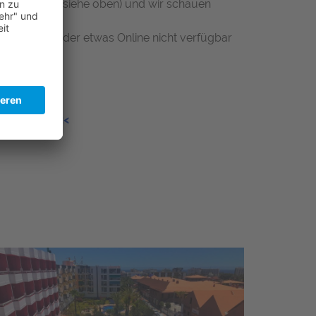
er Telefon - siehe oben) und wir schauen
en haben, oder etwas Online nicht verfügbar
Canaria) <<<