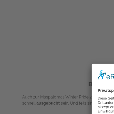
Buche De
Auch zur Maspalomas Winter Pride 2022 und dar
schnell
ausgebucht
sein. Und teils sind sie es au