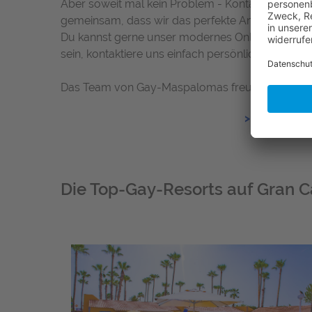
Aber soweit mal kein Problem - Kontaktiere einf
gemeinsam, dass wir das perfekte Angebot für 
Du kannst gerne unser modernes Online Buchungs
sein, kontaktiere uns einfach persönlich.
Das Team von Gay-Maspalomas freut sich von Dir
>>> Angebot
Die Top-Gay-Resorts auf Gran C