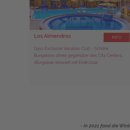
Los Almendros
INFO
INFO
 Eines
Gays Exclusive Vacation Club - Schöne
ria...
Bungalows direkt gegenüber des Cita Centers...
(Bungalow renoviert seit Ende 2024)
027
- In 2021 fand die Win