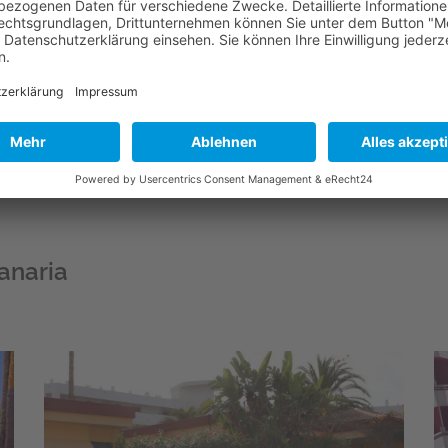
ach und direkt das Team von Gay- Maspalomas (per E-Mail od
Dich zusammenstellen können.
portal durchschauen (siehe Link unten) und solltest Du Frag
 zu hören...
e und Buchungsportal Playa del Ingles/Maspalomas (Gran 
anaria