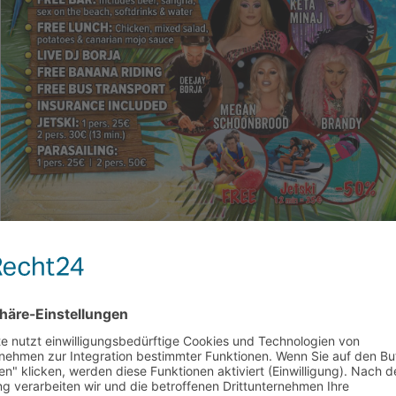
inen Urlaub zur Maspalomas Winter P
über hinaus werden viele der beliebten Gay Resorts und Ho
ch schon wieder...