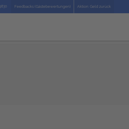
49830
Feedbacks (Gästebewertungen)
Aktion: Geld zurück