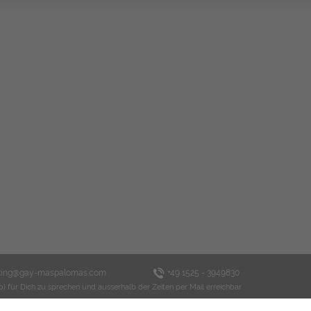
king@gay-maspalomas.com
+49 1525 - 3949830
o) für Dich zu sprechen und ausserhalb der Zeiten per Mail erreichbar