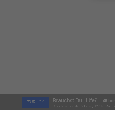
Brauchst Du Hilfe?
boo
ZURÜCK
Unser Team ist in der Zeit von 9- 20 Uhr (Mo - S