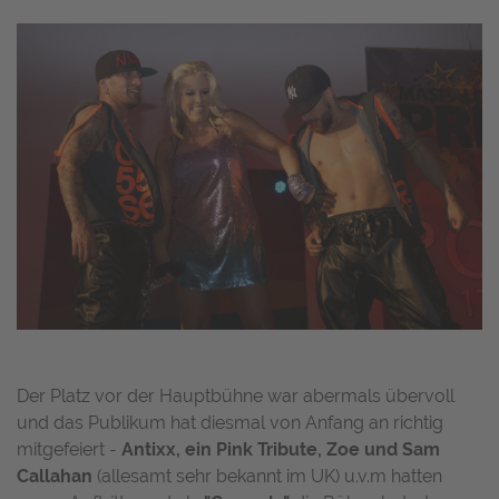
Der Platz vor der Hauptbühne war abermals übervoll
und das Publikum hat diesmal von Anfang an richtig
mitgefeiert -
Antixx, ein Pink Tribute, Zoe und Sam
Callahan
(allesamt sehr bekannt im UK) u.v.m hatten