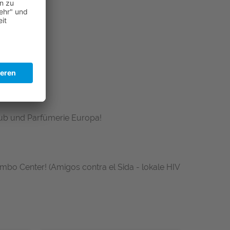
Hub und Parfümerie Europa!
bo Center! (Amigos contra el Sida - lokale HIV