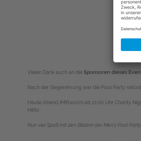
Vielen Dank auch an die
Sponsoren dieses Even
Nach der Siegerehrung war die Pool Party natürlic
Heute Abend (Mittwoch) ab 21:00 Uhr Charity Nig
Hilfe)
Nun viel Spaß mit den Bildern der Men's Pool Party 2