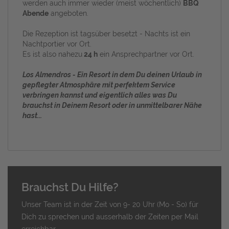
werden auch immer wieder (meist wöchentlich)
BBQ
Abende
angeboten.
Die Rezeption ist tagsüber besetzt - Nachts ist ein
Nachtportier vor Ort.
Es ist also nahezu
24 h
ein Ansprechpartner vor Ort.
Los Almendros
- Ein Resort in dem Du deinen Urlaub in
gepflegter Atmosphäre mit perfektem Service
verbringen kannst und eigentlich alles was Du
brauchst in Deinem Resort oder in unmittelbarer Nähe
hast...
Brauchst Du Hilfe?
Unser Team ist in der Zeit von 9- 20 Uhr (Mo - So) für
Dich zu sprechen und ausserhalb der Zeiten per Mail
erreichbar