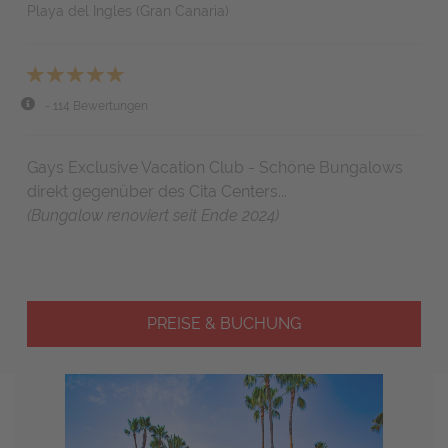
Playa del Ingles (Gran Canaria)
- 114 Bewertungen
Gays Exclusive Vacation Club - Schöne Bungalows
direkt gegenüber des Cita Centers...
(Bungalow renoviert seit Ende 2024)
PREISE & BUCHUNG