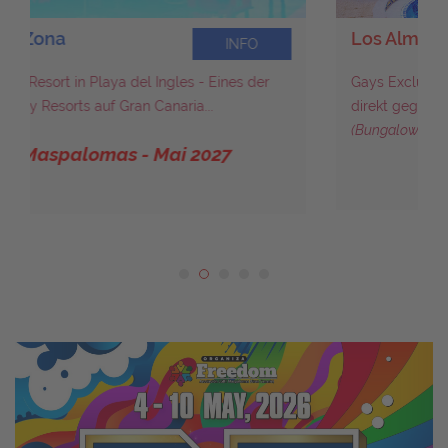
Los Almendros
INFO
Gays Exclusive Vacation Club - Schöne Bungalows
direkt gegenüber des Cita Centers...
(Bungalow renoviert seit Ende 2024)